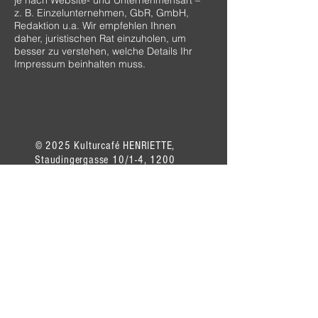
je nach Website- und Unternehmensart –
z. B. Einzelunternehmen, GbR, GmbH,
Redaktion u.a. Wir empfehlen Ihnen
daher, juristischen Rat einzuholen, um
besser zu verstehen, welche Details Ihr
Impressum beinhalten muss.
© 2025 Kulturcafé HENRIETTE,
Staudingergasse 10/1-4, 1200
Wien