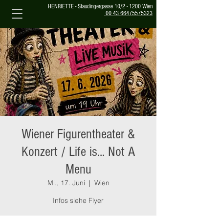
HENRIETTE - Staudingergasse 10/2 - 1200 Wien
00 43 66475575323
Wiener Figurentheater &
Konzert / Life is... Not A
Menu
Mi., 17. Juni
  |  
Wien
Infos siehe Flyer