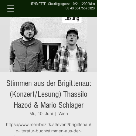
HENRIETTE - Staudingergasse 10/2 - 1200 Wien
00 43 66475575323
Stimmen aus der Brigittenau:
(Konzert/Lesung) Thassilo
Hazod & Mario Schlager
Mi., 10. Juni
  |  
Wien
https://www.meinbezirk.at/event/brigittenau/
c-literatur-buch/stimmen-aus-der-