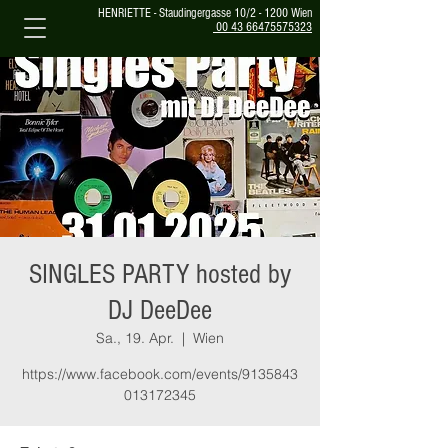
HENRIETTE - Staudingergasse 10/2 - 1200 Wien
00 43 66475575323
SINGLES PARTY hosted by
DJ DeeDee
Sa., 19. Apr.
  |  
Wien
https://www.facebook.com/events/9135843
013172345