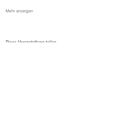
Mehr anzeigen
Diese Veranstaltung teilen
© 2025 Kulturcafé HENRIETTE,
Staudingergasse 10/1-4, 1200
Wien