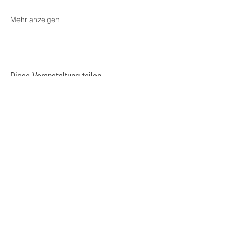
Mehr anzeigen
Diese Veranstaltung teilen
© 2025 Kulturcafé HENRIETTE,
Staudingergasse 10/1-4, 1200
Wien