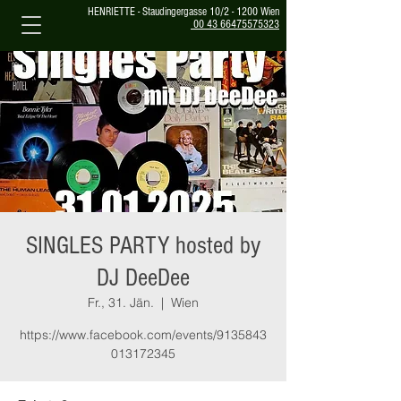
HENRIETTE - Staudingergasse 10/2 - 1200 Wien
00 43 66475575323
SINGLES PARTY hosted by
DJ DeeDee
Fr., 31. Jän.
  |  
Wien
https://www.facebook.com/events/9135843
013172345