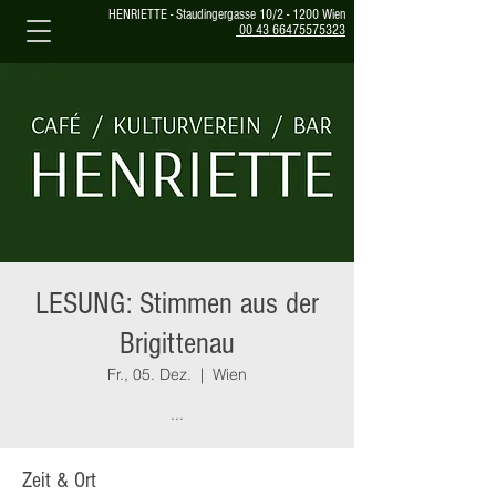
HENRIETTE - Staudingergasse 10/2 - 1200 Wien
00 43 66475575323
LESUNG: Stimmen aus der
Brigittenau
Fr., 05. Dez.
  |  
Wien
...
Zeit & Ort