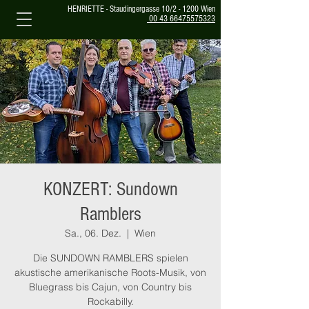
HENRIETTE - Staudingergasse 10/2 - 1200 Wien
00 43 66475575323
KONZERT: Sundown
Ramblers
Sa., 06. Dez.
  |  
Wien
Die SUNDOWN RAMBLERS spielen
akustische amerikanische Roots-Musik, von
Bluegrass bis Cajun, von Country bis
Rockabilly.