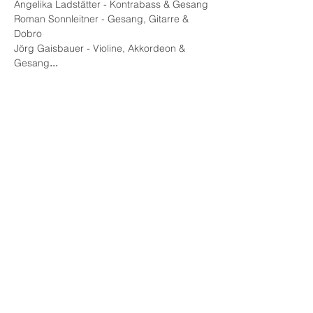
Angelika Ladstätter - Kontrabass & Gesang
Roman Sonnleitner - Gesang, Gitarre & 
Dobro
Jörg Gaisbauer - Violine, Akkordeon & 
Gesang
...
Diese Veranstaltung teilen
© 2025 Kulturcafé HENRIETTE,
Staudingergasse 10/1-4, 1200
Wien