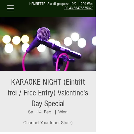
HENRIETTE - Staudingergasse 10/2 - 1200 Wien
00 43 66475575323
KARAOKE NIGHT (Eintritt
frei / Free Entry) Valentine's
Day Special
Sa., 14. Feb.
  |  
Wien
Channel Your Inner Star :)