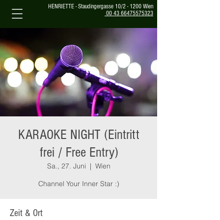
HENRIETTE - Staudingergasse 10/2 - 1200 Wien
00 43 66475575323
KARAOKE NIGHT (Eintritt
frei / Free Entry)
Sa., 27. Juni
  |  
Wien
Channel Your Inner Star :)
Zeit & Ort