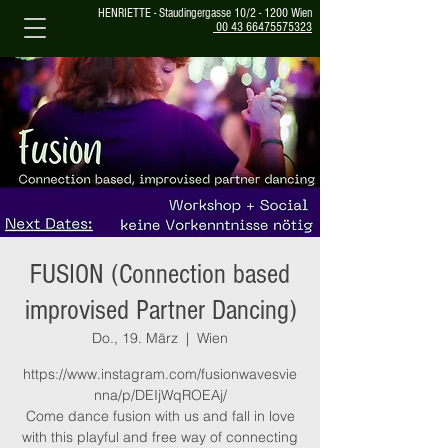
HENRIETTE - Staudingergasse 10/2 - 1200 Wien
00 43 66475575323
FUSION (Connection based
improvised Partner Dancing)
Do., 19. März
  |  
Wien
https://www.instagram.com/fusionwavesvie
nna/p/DEIjWqROEAj/
Come dance fusion with us and fall in love
with this playful and free way of connecting