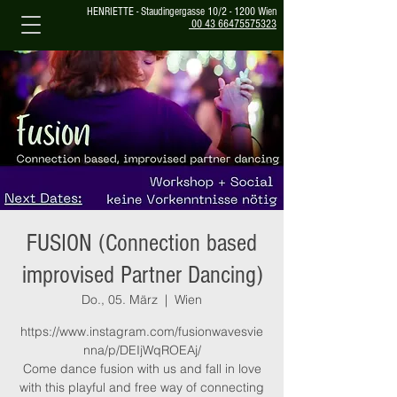
HENRIETTE - Staudingergasse 10/2 - 1200 Wien
00 43 66475575323
FUSION (Connection based
improvised Partner Dancing)
Do., 05. März
  |  
Wien
https://www.instagram.com/fusionwavesvie
nna/p/DEIjWqROEAj/
Come dance fusion with us and fall in love
with this playful and free way of connecting