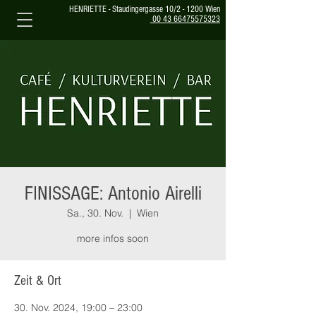
HENRIETTE - Staudingergasse 10/2 - 1200 Wien
00 43 66475575323
FINISSAGE: Antonio Airelli
Sa., 30. Nov.
  |  
Wien
more infos soon
Zeit & Ort
30. Nov. 2024, 19:00 – 23:00