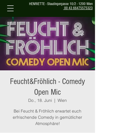
HENRIETTE - Staudingergasse 10/2 - 1200 Wien
00 43 66475575323
Feucht&Fröhlich - Comedy
Open Mic
Do., 18. Juni
  |  
Wien
Bei Feucht & Fröhlich erwartet euch
erfrischende Comedy in gemütlicher
Atmosphäre!