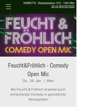
HENRIETTE - Staudingergasse 10/2 - 1200 Wien
00 43 66475575323
Feucht&Fröhlich - Comedy
Open Mic
Do., 29. Jän.
  |  
Wien
Bei Feucht & Fröhlich erwartet euch
erfrischende Comedy in gemütlicher
Atmosphäre!