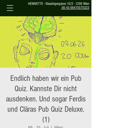
HENRIETTE - Staudingergasse 10/2 - 1200 Wien
00 43 66475575323
Endlich haben wir ein Pub
Quiz. Kannste Dir nicht
ausdenken. Und sogar Ferdis
und Cläras Pub Quiz Deluxe.
(1)
Mi., 15. Juli
  |  
Wien