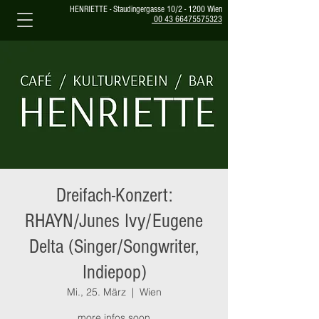
HENRIETTE - Staudingergasse 10/2 - 1200 Wien
00 43 66475575323
Dreifach-Konzert:
RHAYN/Junes Ivy/Eugene
Delta (Singer/Songwriter,
Indiepop)
Mi., 25. März
  |  
Wien
more infos soon