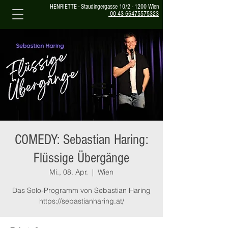
HENRIETTE - Staudingergasse 10/2 - 1200 Wien
00 43 66475575323
COMEDY: Sebastian Haring:
Flüssige Übergänge
Mi., 08. Apr.
  |  
Wien
Das Solo-Programm von Sebastian Haring
https://sebastianharing.at/