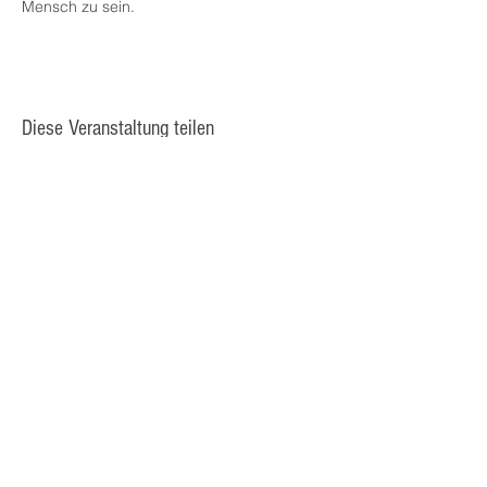
Mensch zu sein.
Diese Veranstaltung teilen
© 2025 Kulturcafé HENRIETTE,
Staudingergasse 10/1-4, 1200
Wien