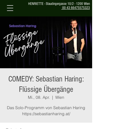
HENRIETTE - Staudingergasse 10/2 - 1200 Wien
00 43 66475575323
COMEDY: Sebastian Haring:
Flüssige Übergänge
Mi., 08. Apr.
  |  
Wien
Das Solo-Programm von Sebastian Haring
https://sebastianharing.at/