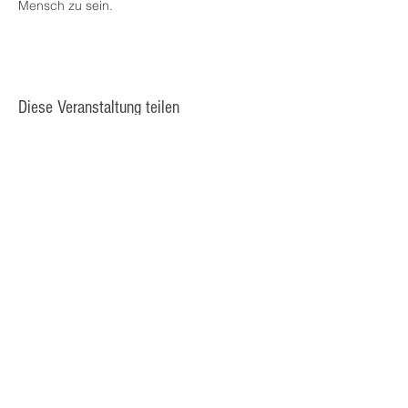
Mensch zu sein.
Diese Veranstaltung teilen
© 2025 Kulturcafé HENRIETTE,
Staudingergasse 10/1-4, 1200
Wien